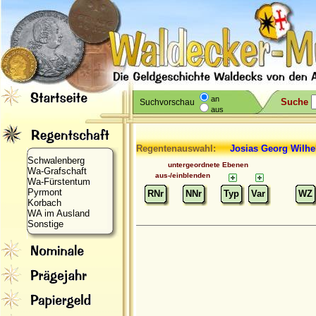
an
Suche
Suchvorschau
aus
Regentenauswahl:
Josias
Georg Wilhe
Schwalenberg
untergeordnete Ebenen
Wa-Grafschaft
aus-/einblenden
Wa-Fürstentum
Pyrmont
RNr
NNr
Typ
Var
WZ
Korbach
WA im Ausland
Sonstige