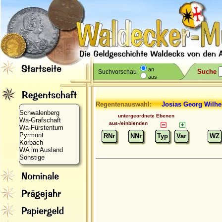
an
Suche
Suchvorschau
aus
Regentenauswahl:
Josias
Georg Wilhe
Schwalenberg
untergeordnete Ebenen
Wa-Grafschaft
aus-/einblenden
Wa-Fürstentum
Pyrmont
RNr
NNr
Typ
Var
WZ
Korbach
WA im Ausland
Sonstige