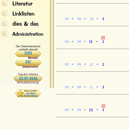
-
-
-
90
98
10
3
-
-
-
90
98
11
1
Der Datenbestand
umfaßt aktuell
1103
157
-
-
-
90
98
11
2
23.07.2016
-
-
-
90
98
11
3
-
-
-
90
98
12
1