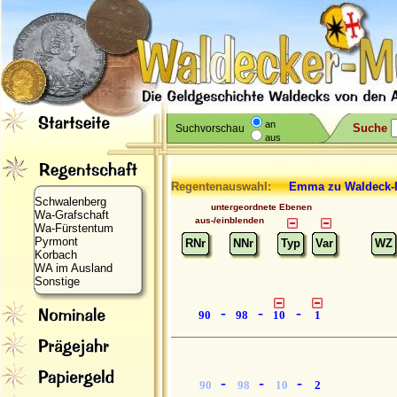
an
Suche
Suchvorschau
aus
Regentenauswahl:
Emma
zu Waldeck
Schwalenberg
untergeordnete Ebenen
Wa-Grafschaft
aus-/einblenden
Wa-Fürstentum
Pyrmont
RNr
NNr
Typ
Var
WZ
Korbach
WA im Ausland
Sonstige
-
-
-
90
98
10
1
-
-
-
90
98
10
2