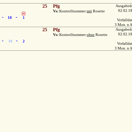
25
Pfg
Ausgabed
02.02.1
Vs:
Kontrollnummer
mit
Rosette
-
-
10
1
Verfalld
3 Mon. n A
25
Pfg
Ausgabed
02.02.1
Vs:
Kontrollnummer
ohne
Rosette
-
-
10
2
Verfalld
3 Mon. n A