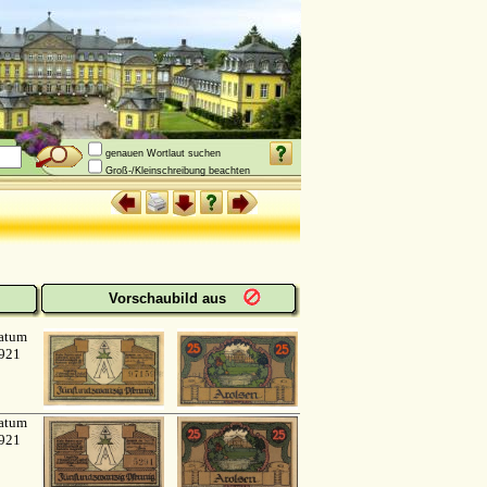
genauen Wortlaut suchen
Groß-/Kleinschreibung beachten
Vorschaubild aus
atum
921
atum
921