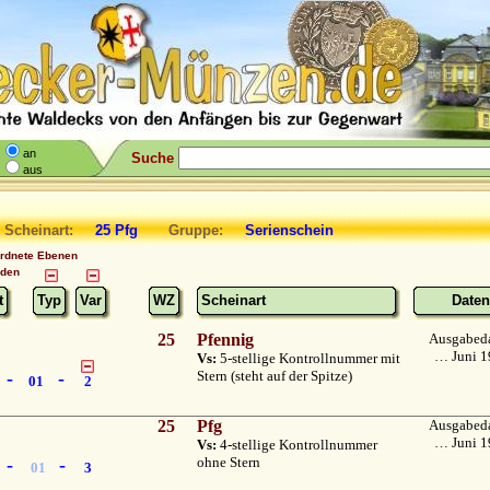
an
Suche
aus
 Scheinart:
25 Pfg
Gruppe:
Serienschein
ordnete Ebenen
nden
t
Typ
Var
WZ
Scheinart
Daten
25
Pfennig
Ausgabed
… Juni 1
Vs:
5-stellige Kontrollnummer mit
-
-
Stern (steht auf der Spitze)
01
2
25
Pfg
Ausgabed
… Juni 1
Vs:
4-stellige Kontrollnummer
-
-
ohne Stern
01
3