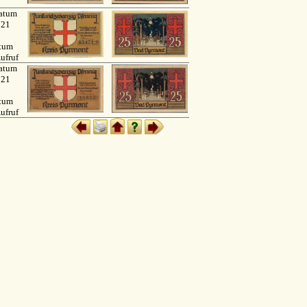
atum
921
atum
ufruf
atum
921
atum
ufruf