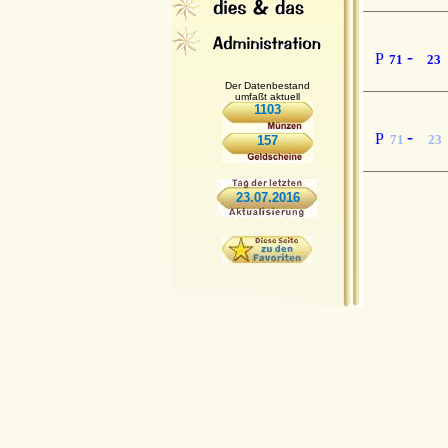
-
P
71
23
Der Datenbestand
umfaßt aktuell
1103
-
P
71
23
157
23.07.2016