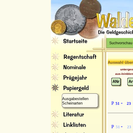
Suchvorschau
Auswahl über
unterge
aus-/einble
ANr
Ar
Ausgabestellen
-
P
Scheinarten
51
23
-
P
51
23