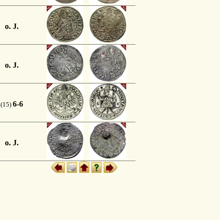
o. J.
o. J.
6-6
(15)
o. J.