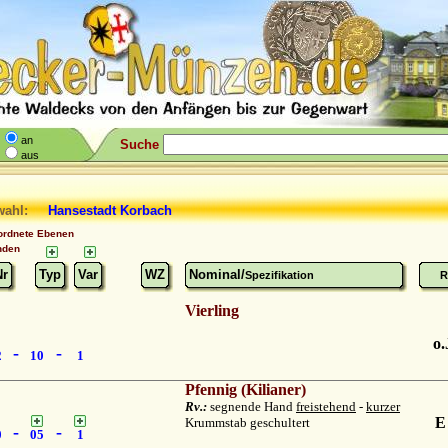
an
Suche
aus
wahl:
Hansestadt Korbach
ordnete Ebenen
nden
Nr
Typ
Var
WZ
Nominal/
Spezifikation
R
Vierling
o.
-
-
2
10
1
Pfennig (Kilianer)
Rv.:
segnende Hand
freistehend
-
kurzer
E
Krummstab geschultert
-
-
0
05
1