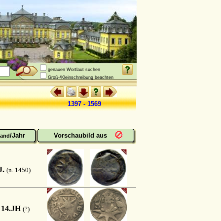
genauen Wortlaut suchen
Groß-/Kleinschreibung beachten
1397 - 1569
/Jahr
Vorschaubild aus
and
J.
(n. 1450)
 14.JH
(?)