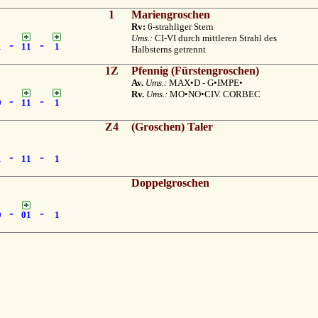
1
Mariengroschen
Rv:
6-strahliger Stern
Ums.:
CI-VI durch mittleren Strahl des
-
-
1
11
1
Halbsterns getrennt
1Z
Pfennig (Fürstengroschen)
Av.
Ums.:
MAX•D - G•IMPE•
Rv.
Ums.:
MO•NO•CIV. CORBEC
-
-
0
11
1
Z4
(Groschen) Taler
-
-
1
11
1
Doppelgroschen
-
-
0
01
1