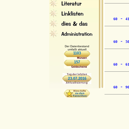
-
60
4
-
60
5
Der Datenbestand
umfaßt aktuell
1103
157
-
60
6
23.07.2016
-
60
9