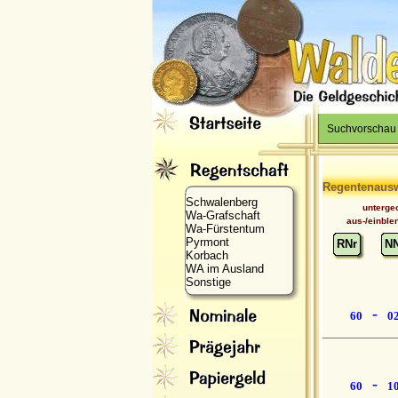
Suchvorschau
Regentenaus
Schwalenberg
unterge
Wa-Grafschaft
aus-/einble
Wa-Fürstentum
Pyrmont
RNr
N
Korbach
WA im Ausland
Sonstige
-
60
0
-
60
1