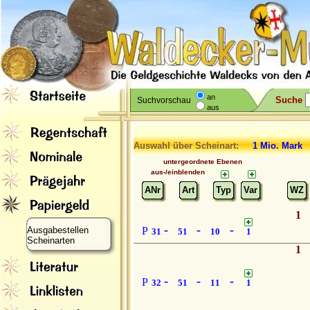
an
Suche
Suchvorschau
aus
Auswahl über Scheinart:
1 Mio. Mark
untergeordnete Ebenen
aus-/einblenden
ANr
Art
Typ
Var
WZ
1
-
-
-
Ausgabestellen
P
31
51
10
1
Scheinarten
1
-
-
-
P
32
51
11
1