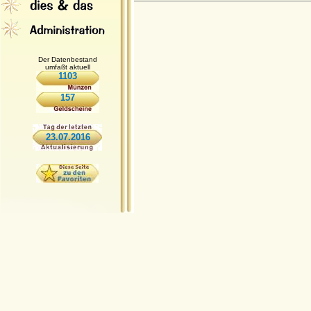
Der Datenbestand
umfaßt aktuell
1103
157
23.07.2016