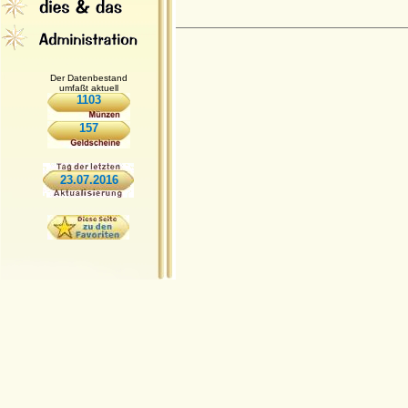
Der Datenbestand
umfaßt aktuell
1103
157
23.07.2016