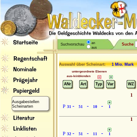
an
Suche
Suchvorschau
aus
Auswahl über Scheinart:
1 Mio. Mark
untergeordnete Ebenen
aus-/einblenden
ANr
Art
Typ
Var
WZ
1
Ausgabestellen
-
-
-
P
Scheinarten
31
51
10
1
1
-
-
-
P
32
51
11
1