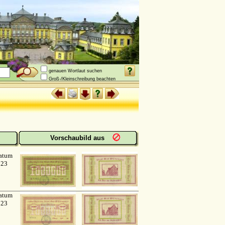
genauen Wortlaut suchen
Groß-/Kleinschreibung beachten
Vorschaubild aus
atum
923
atum
923