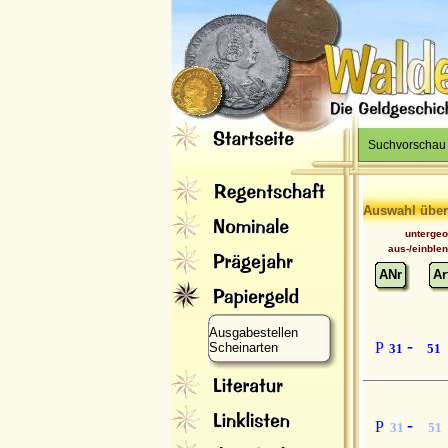
Suchvorschau
Auswahl über
unterge
aus-/einble
ANr
Ar
Ausgabestellen
-
P
Scheinarten
31
51
-
P
31
51