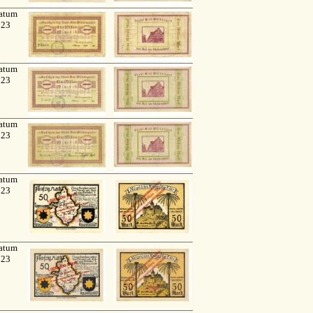
atum
923
atum
923
atum
923
atum
923
atum
923