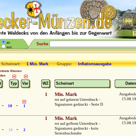
an
Suche
aus
 Scheinart:
1 Mio. Mark
Gruppe:
Inflationsausgabe
ordnete Ebenen
nden
t
Typ
Var
WZ
Scheinart
Daten
1
Mio. Mark
Ausgabed
15.08.1
rot auf grünem Unterdruck -
-
-
Signaturen gedruckt - Serie D
10
1
1
Mio. Mark
Ausgabed
15.08.1
rot auf gelbem Unterdruck -
-
-
Signaturen gedruckt - kein
10
2
Serienbuchstabe