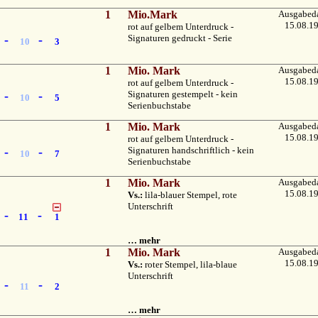
1
Mio.Mark
Ausgabed
15.08.1
rot auf gelbem Unterdruck -
-
-
Signaturen gedruckt - Serie
10
3
1
Mio. Mark
Ausgabed
15.08.1
rot auf gelbem Unterdruck -
-
-
Signaturen gestempelt - kein
10
5
Serienbuchstabe
1
Mio. Mark
Ausgabed
15.08.1
rot auf gelbem Unterdruck -
-
-
Signaturen handschriftlich - kein
10
7
Serienbuchstabe
1
Mio. Mark
Ausgabed
15.08.1
Vs.:
lila-blauer Stempel, rote
Unterschrift
-
-
11
1
… mehr
1
Mio. Mark
Ausgabed
15.08.1
Vs.:
roter Stempel, lila-blaue
Unterschrift
-
-
11
2
… mehr