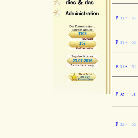
-
P
31
51
Der Datenbestand
umfaßt aktuell
1103
-
P
31
51
157
23.07.2016
-
P
31
51
-
P
32
51
-
P
32
51