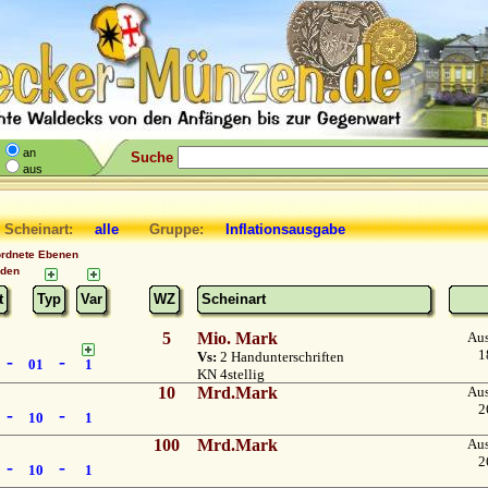
an
Suche
aus
 Scheinart:
alle
Gruppe:
Inflationsausgabe
ordnete Ebenen
nden
t
Typ
Var
WZ
Scheinart
5
Mio. Mark
Au
1
Vs:
2 Handunterschriften
-
-
01
1
KN 4stellig
10
Mrd.Mark
Au
2
-
-
10
1
100
Mrd.Mark
Au
2
-
-
10
1