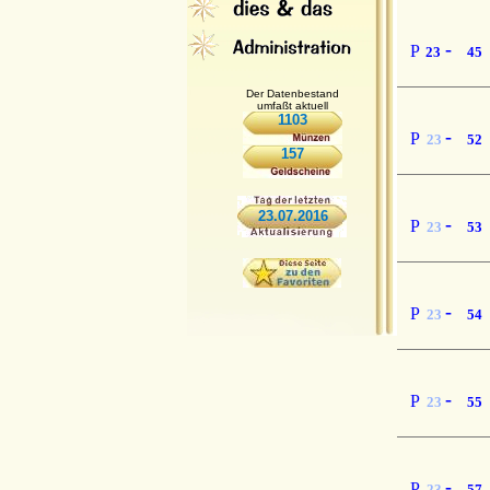
-
P
23
45
Der Datenbestand
umfaßt aktuell
1103
-
P
23
52
157
23.07.2016
-
P
23
53
-
P
23
54
-
P
23
55
-
P
23
57