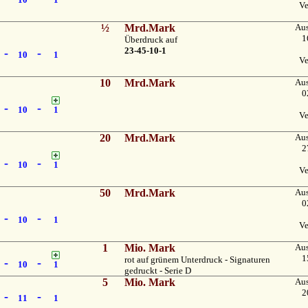
Ve
½
Mrd.Mark
Au
1
Überdruck auf
23-45-10-1
-
-
10
1
Ve
10
Mrd.Mark
Au
0
-
-
10
1
Ve
20
Mrd.Mark
Au
2
-
-
10
1
Ve
50
Mrd.Mark
Au
0
-
-
10
1
Ve
1
Mio. Mark
Au
1
rot auf grünem Unterdruck - Signaturen
-
-
10
1
gedruckt - Serie D
5
Mio. Mark
Au
2
-
-
11
1