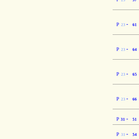
-
P
23
61
-
P
23
64
-
P
23
65
-
P
23
66
-
P
31
51
-
P
31
54