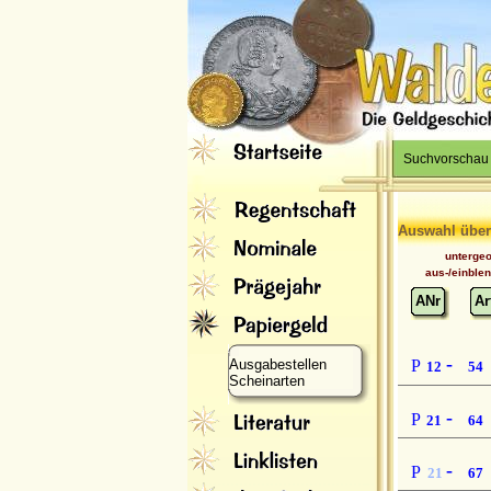
Suchvorschau
Auswahl über
unterge
aus-/einble
ANr
Ar
-
Ausgabestellen
P
12
54
Scheinarten
-
P
21
64
-
P
21
67