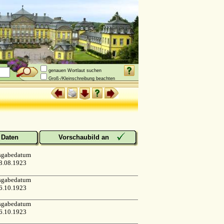
genauen Wortlaut suchen
Groß-/Kleinschreibung beachten
Daten
Vorschaubild an
sgabedatum
8.08.1923
sgabedatum
6.10.1923
sgabedatum
6.10.1923