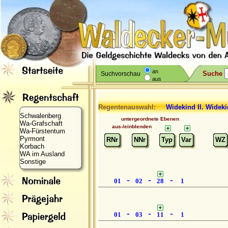
an
Suche
Suchvorschau
aus
Regentenauswahl:
Widekind II. Wideki
Schwalenberg
untergeordnete Ebenen
Wa-Grafschaft
aus-/einblenden
Wa-Fürstentum
Pyrmont
RNr
NNr
Typ
Var
WZ
Korbach
WA im Ausland
Sonstige
-
-
-
01
02
28
1
-
-
-
01
03
11
1