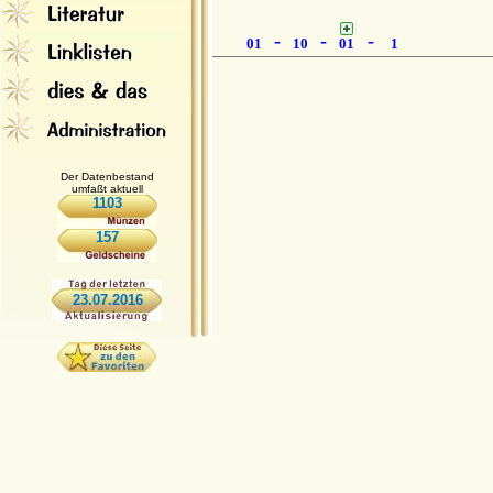
-
-
-
01
10
01
1
Der Datenbestand
umfaßt aktuell
1103
157
23.07.2016